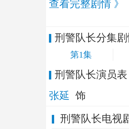
查看完整剧情 》
刑警队长分集剧
第1集
刑警队长演员表
黄雪玲
张延
饰
刑警队长电视