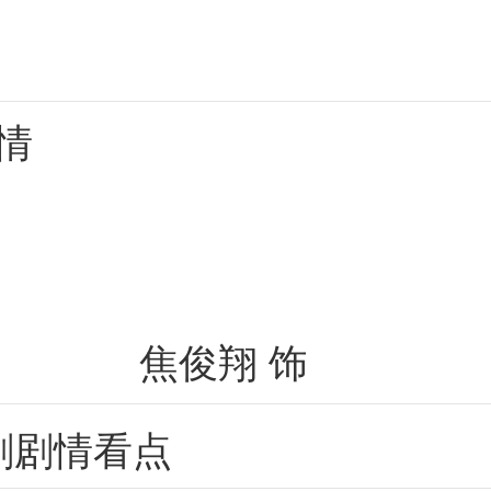
翔
陈晓萍
情
韩晓光
焦俊翔
饰
剧剧情看点