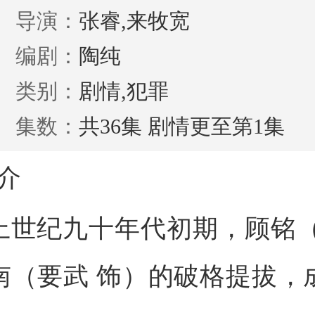
晓峰
导演：
赵雷棋
张睿,来牧宽
李晔
许歌
张棪琰
年
编剧：
朱怀旭
陶纯
邵晓江
国明
任思扬
淙
类别：
陈芋米
剧情,犯罪
王振华
白一泓
吴洋
志勇
集数：
肖辉
共36集 剧情更至第1集
王梓桐
张弋
黄衍
刘
源
程诚
王留胜
张国齐
姚建雄
介
岑子
王家强
于晗
于笑
邓明将
上世纪九十年代初期，顾铭（
解
李龙君
王璇
张朕
赵耀兴
原
冬
荆浩
郑中玉
孙德元
王超
超
南（要武 饰）的破格提拔，
熙元
钟雨彤
赵芙丽
李洋
石敏