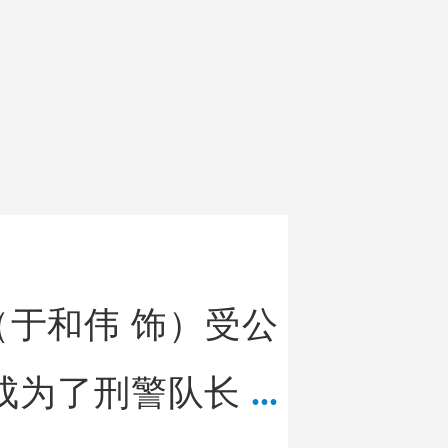
刘建国
柳明明
李万
李欣烨
马劭楠
李芳
冯军
张世宏
杜子名
丁
伟洁
张境佳
商凯
杨
张启军
柳歆言
曾扬
徐
姜少华
薛俊
李文玲
李
于和伟 饰）受公
宁
任娇
宋思维
冉晓
凡
文静
刘一江
黄薇
赵
成为了刑警队长
...
刘楠
铁牛
李博
焦俊