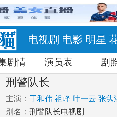
电视剧
电影
明星
集剧情
演员表
剧
刑警队长
主演：
于和伟
祖峰
叶一云
张隽
武
别名：
侯岩松
刑警队长电视剧
焦刚
崔奕
李佳璇
万