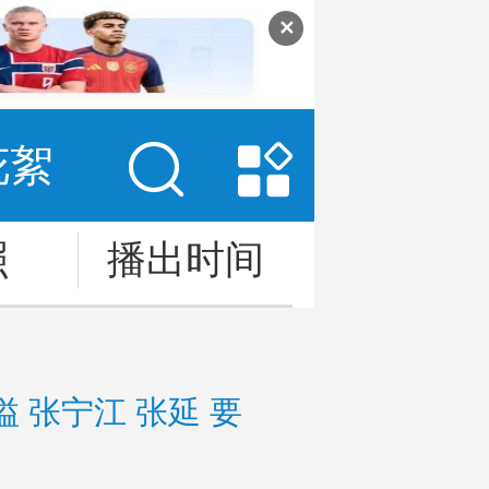
✕
花絮
照
播出时间
评论
溢
张宁江
张延
要
沛鑫
崔宝月
党浩予
李