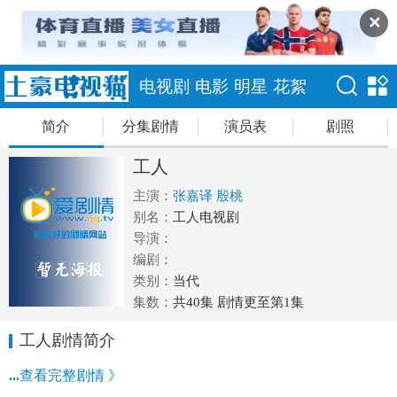
✕
电视剧
电影
明星
花絮
简介
分集剧情
演员表
剧照
工人
主演：
张嘉译
殷桃
别名：
工人电视剧
导演：
编剧：
类别：
当代
集数：
共40集 剧情更至第1集
工人剧情简介
...
查看完整剧情 》