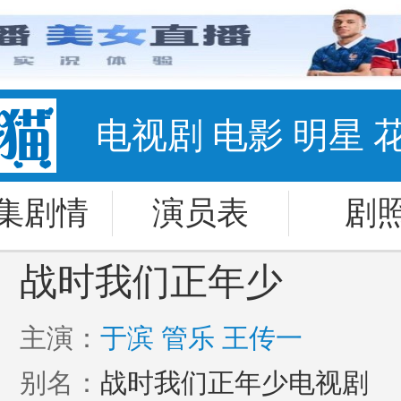
电视剧
电影
明星
集剧情
演员表
剧
战时我们正年少
主演：
于滨
管乐
王传一
别名：
战时我们正年少电视剧