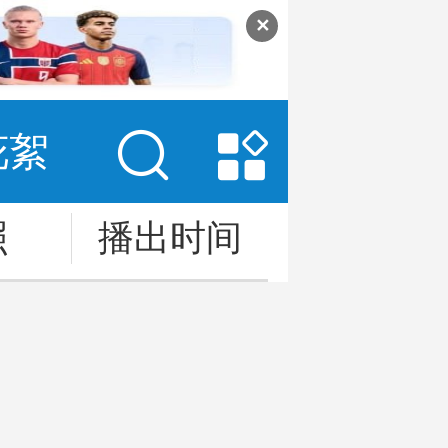
✕
花絮
照
播出时间
评论